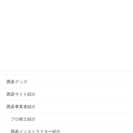
お知らせ
上達エピソード
初心者向け
マナー
ルール
囲碁の歴史
囲碁グッズ
囲碁サイト紹介
囲碁事業者紹介
プロ棋士紹介
囲碁インストラクター紹介