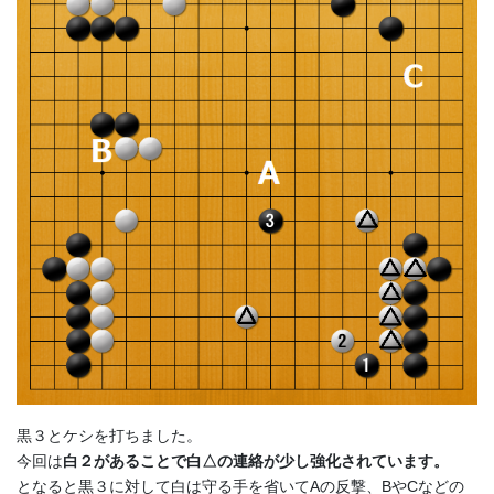
黒３とケシを打ちました。
今回は
白２があることで白△の連絡が少し強化されています。
となると黒３に対して白は守る手を省いてAの反撃、BやCなどの